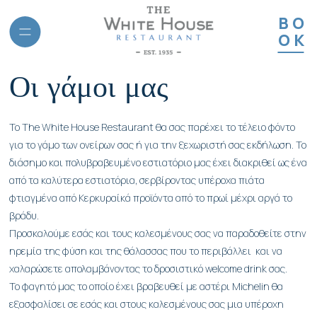
BO
OK
Οι γάμοι μας
Το The White House Restaurant θα σας παρέχει το τέλειο φόντο
για το γάμο των ονείρων σας ή για την ξεχωριστή σας εκδήλωση. Το
διάσημο και πολυβραβευμένο εστιατόριο μας έχει διακριθεί ως ένα
από τα καλύτερα εστιατόρια, σερβίροντας υπέροχα πιάτα
φτιαγμένα από Κερκυραίκά προϊόντα από το πρωί μέχρι αργά το
βράδυ.
ις
Προσκαλούμε εσάς και τους καλεσμένους σας να παραδοθείτε στην
ηρεμία της φύση και της θάλασσας που το περιβάλλει και να
χαλαρώσετε απολαμβάνοντας το δροσιστικό welcome drink σας.
Το φαγητό μας το οποίο έχει βραβευθεί με αστέρι Michelin θα
εξασφαλίσει σε εσάς και στους καλεσμένους σας μια υπέροχη