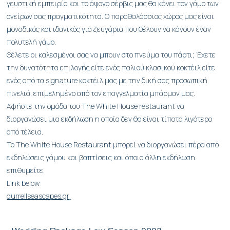
γευστική εμπειρία και το άψογο σέρβις μας θα κάνει τον γάμο των
ονείρων σας πραγματικότητα. Ο παραθαλάσσιος χώρος μας είναι
μοναδικός και ιδανικός για ζευγάρια που θέλουν να κάνουν έναν
πολυτελή γάμο.
Θέλετε οι καλεσμένοι σας να μπουν στο πνεύμα του πάρτι; Έχετε
την δυνατότητα επιλογής είτε ενός παλιού κλασικού κοκτέιλ είτε
ενός από τα signature κοκτέιλ μας με την δική σας προσωπική
πινελιά, επιμελημένο από τον επαγγελματία μπάρμαν μας.
gr
Αφήστε την ομάδα του The White House restaurant να
διοργανώσει μια εκδήλωση η οποία δεν θα είναι τίποτα λιγότερο
από τέλεια.
Το The White House Restaurant μπορεί να διοργανώσει πέρα από
εκδηλώσεις γάμου και βαπτίσεις και όποια άλλη εκδήλωση
επιθυμείτε.
Link below:
durrellseascapes.gr