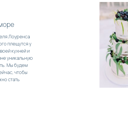
 море
теля Лоуренса
ого плещутся у
воей кухней и
ине уникальную
ть. Мы будем
ейчас, чтобы
жно стать