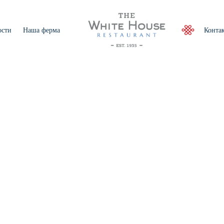
ости
Наша ферма
Конта