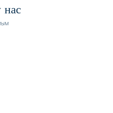
 нас
мым