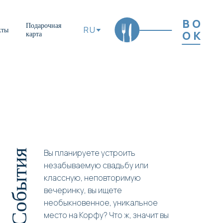
BO
Подарочная
RU
кты
OK
карта
Вы планируете устроить
События
незабываемую свадьбу или
классную, неповторимую
вечеринку, вы ищете
необыкновенное, уникальное
место на Корфу? Что ж, значит вы