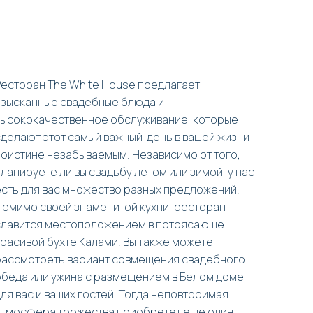
Ресторан The White House предлагает
изысканные свадебные блюда и
высококачественное обслуживание, которые
сделают этот самый важный день в вашей жизни
поистине незабываемым. Независимо от того,
ланируете ли вы свадьбу летом или зимой, у нас
есть для вас множество разных предложений.
Помимо своей знаменитой кухни, ресторан
славится местоположением в потрясающе
красивой бухте Калами. Вы также можете
рассмотреть вариант совмещения свадебного
обеда или ужина с размещением в Белом доме
ля вас и ваших гостей. Тогда неповторимая
атмосфера торжества приобретет еще один,