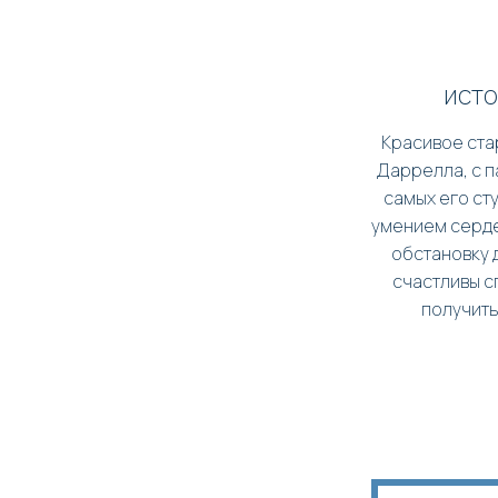
исто
Красивое ста
Даррелла, с п
самых его ст
умением серде
обстановку 
счастливы с
получить