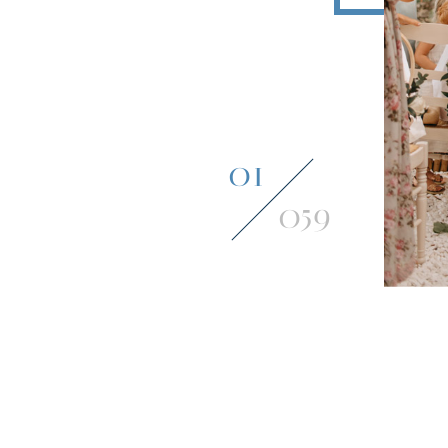
02
059